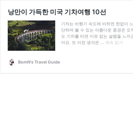
낭만이 가득한 미국 기차여행 10선
기차는 비행기 속도에 비하면 한없이 느
단하며 볼 수 있는 아름다운 풍경은 오
도 기차를 타면 이유 없는 설렘을 느끼
낭
아요. 또 이런 생각은 …
계속 읽기
만
이
가
BomN's Travel Guide
득
한
미
국
기
차
여
행
10
선