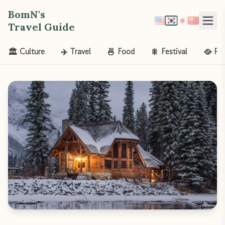
BomN's
Travel Guide
🏛️ Culture
✈️ Travel
🍜 Food
🎇 Festival
🥘 Re