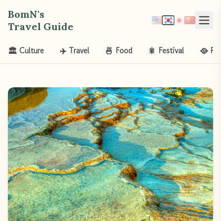
BomN's
Travel Guide
🏛️ Culture
✈️ Travel
🍜 Food
🎇 Festival
🥘 Re