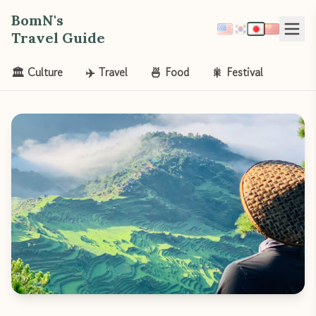
BomN's
Travel Guide
🏛️ Culture
✈️ Travel
🍜 Food
🎇 Festival