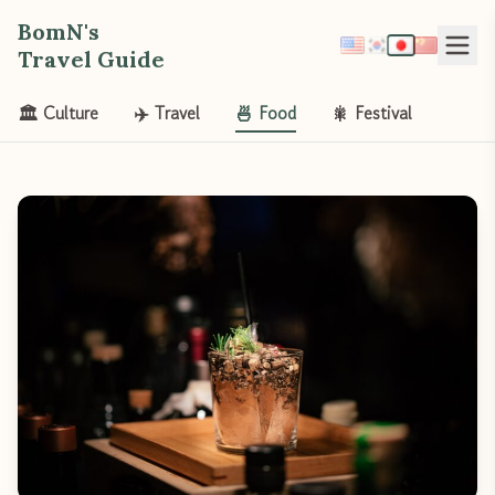
BomN's
Travel Guide
🏛️ Culture
✈️ Travel
🍜 Food
🎇 Festival