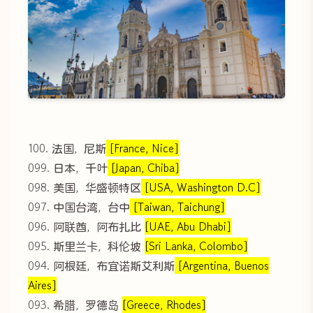
100. 法国，尼斯
[France, Nice]
099. 日本，千叶
[Japan, Chiba]
098. 美国，华盛顿特区
[USA, Washington D.C]
097. 中国台湾，台中
[Taiwan, Taichung]
096. 阿联酋，阿布扎比
[UAE, Abu Dhabi]
095. 斯里兰卡，科伦坡
[Sri Lanka, Colombo]
094. 阿根廷，布宜诺斯艾利斯
[Argentina, Buenos
Aires]
093. 希腊，罗德岛
[Greece, Rhodes]