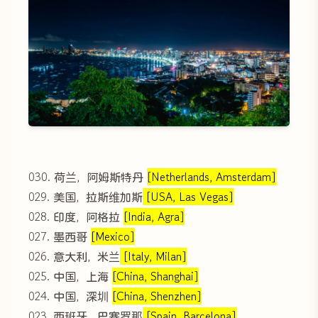
030. 荷兰，阿姆斯特丹
[Netherlands, Amsterdam]
029. 美国，拉斯维加斯
[USA, Las Vegas]
028. 印度，阿格拉
[India, Agra]
027. 墨西哥
[Mexico]
026. 意大利，米兰
[Italy, Milan]
025. 中国，上海
[China, Shanghai]
024. 中国，深圳
[China, Shenzhen]
023. 西班牙，巴塞罗那
[Spain, Barcelona]