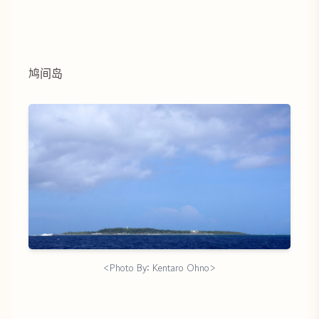
鸠间岛
<Photo By: Kentaro Ohno>