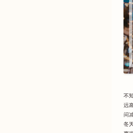
不
远
间
冬