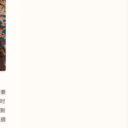
例要
的时
一到
也很