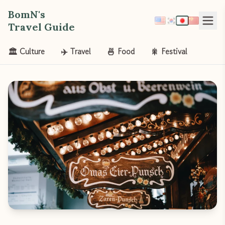
BomN's
Travel Guide
🏛️ Culture
✈️ Travel
🍜 Food
🎇 Festival