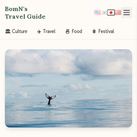
BomN's
Travel Guide
🏛️ Culture
✈️ Travel
🍜 Food
🎇 Festival