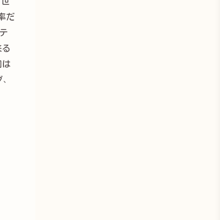
る世
罪率だ
テ
来る
国は
グ、