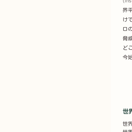
(In
界平
け
ロ
脅
ど
今
世
世
世