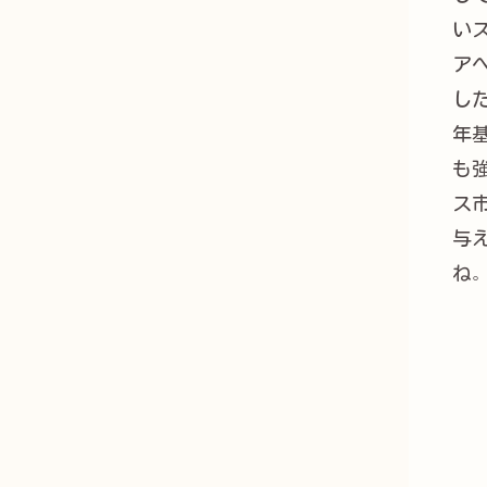
い
ア
し
年
も
ス
与
ね