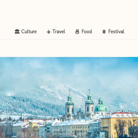
🏛️ Culture
✈️ Travel
🍜 Food
🎇 Festival