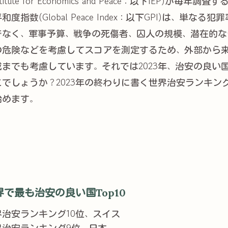
stitute for Economics and Peace：以下IEP)が毎年調査す
和度指数(Global Peace Index：以下GPI)は、単なる犯
でなく、軍事予算、戦争の死傷者、囚人の規模、潜在的な
の危険などを考慮してスコアを測定するため、外部から
威までも考慮しています。それでは2023年、治安の良い
こでしょうか？2023年の終わりに書く世界治安ランキン
始めます。
界で最も治安の良い国Top10
界治安ランキング10位、スイス
界治安ランキング9位、日本