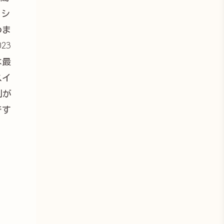
ロシ
めま
23
は最
スイ
利が
です