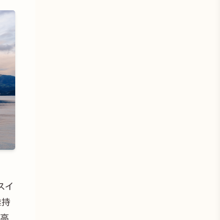
スイ
維持
で高