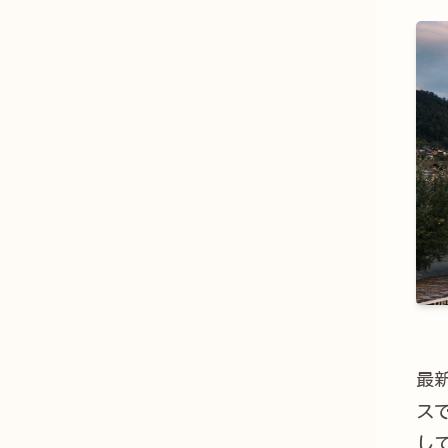
最新
ス
し