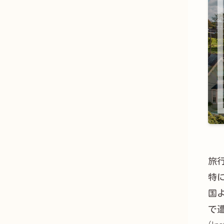
旅
特
国
で