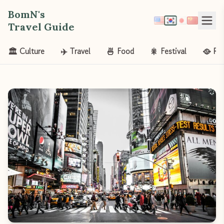
BomN's
Travel Guide
🏛️ Culture
✈️ Travel
🍜 Food
🎇 Festival
🥘 Re