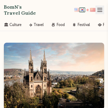
BomN's
Travel Guide
🏛️ Culture
✈️ Travel
🍜 Food
🎇 Festival
🥘 Re