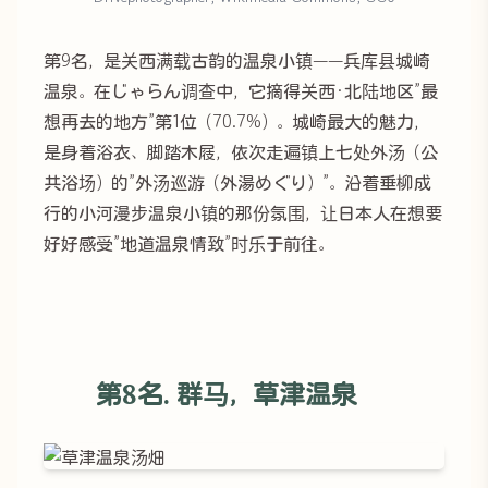
第9名，是关西满载古韵的温泉小镇——兵库县城崎
温泉。在じゃらん调查中，它摘得关西·北陆地区”最
想再去的地方”第1位（70.7%）。城崎最大的魅力，
是身着浴衣、脚踏木屐，依次走遍镇上七处外汤（公
共浴场）的”外汤巡游（外湯めぐり）”。沿着垂柳成
行的小河漫步温泉小镇的那份氛围，让日本人在想要
好好感受”地道温泉情致”时乐于前往。
第8名. 群马，草津温泉