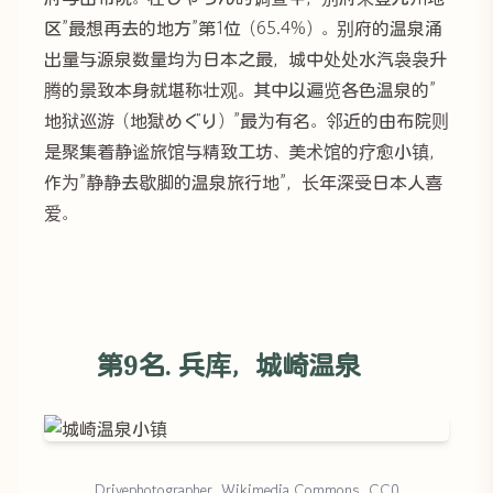
区”最想再去的地方”第1位（65.4%）。别府的温泉涌
出量与源泉数量均为日本之最，城中处处水汽袅袅升
腾的景致本身就堪称壮观。其中以遍览各色温泉的”
地狱巡游（地獄めぐり）”最为有名。邻近的由布院则
是聚集着静谧旅馆与精致工坊、美术馆的疗愈小镇，
作为”静静去歇脚的温泉旅行地”，长年深受日本人喜
爱。
第9名. 兵库，城崎温泉
Drivephotographer, Wikimedia Commons, CC0