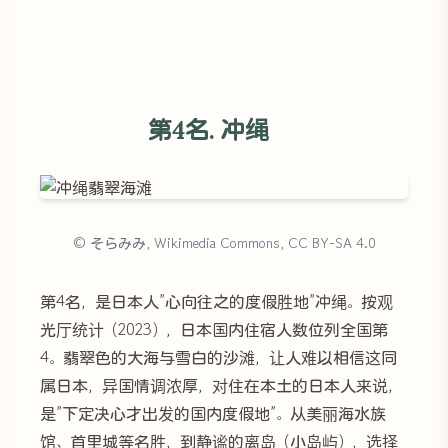
第4名. 冲绳
© そらみみ, Wikimedia Commons, CC BY-SA 4.0
第4名，是日本人”心向往之的度假胜地”冲绳。按观
光厅统计（2023），日本国内住宿人数位列全国第
4。翡翠色的大海与雪白的沙滩，让人难以相信这同
属日本，异国情调浓厚，对住在本土的日本人来说，
是”下定决心才出发的国内度假地”。从美丽海水族
馆、首里城等名胜，到静谧的离岛（小岛屿），选择