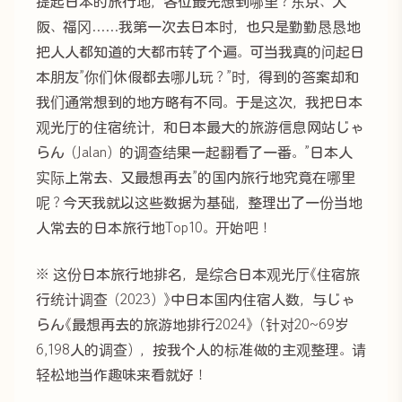
提起日本的旅行地，各位最先想到哪里？东京、大
阪、福冈……我第一次去日本时，也只是勤勤恳恳地
把人人都知道的大都市转了个遍。可当我真的问起日
本朋友”你们休假都去哪儿玩？”时，得到的答案却和
我们通常想到的地方略有不同。于是这次，我把日本
观光厅的住宿统计，和日本最大的旅游信息网站じゃ
らん（Jalan）的调查结果一起翻看了一番。”日本人
实际上常去、又最想再去”的国内旅行地究竟在哪里
呢？今天我就以这些数据为基础，整理出了一份当地
人常去的日本旅行地Top10。开始吧！
※ 这份日本旅行地排名，是综合日本观光厅《住宿旅
行统计调查（2023）》中日本国内住宿人数，与じゃ
らん《最想再去的旅游地排行2024》（针对20~69岁
6,198人的调查），按我个人的标准做的主观整理。请
轻松地当作趣味来看就好！