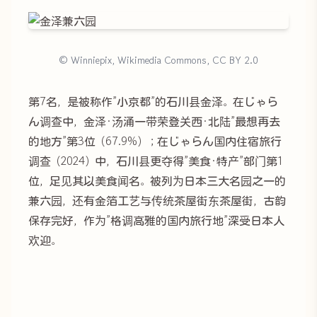
© Winniepix, Wikimedia Commons, CC BY 2.0
第7名，是被称作”小京都”的石川县金泽。在じゃら
ん调查中，金泽·汤涌一带荣登关西·北陆”最想再去
的地方”第3位（67.9%）；在じゃらん国内住宿旅行
调查（2024）中，石川县更夺得”美食·特产”部门第1
位，足见其以美食闻名。被列为日本三大名园之一的
兼六园，还有金箔工艺与传统茶屋街东茶屋街，古韵
保存完好，作为”格调高雅的国内旅行地”深受日本人
欢迎。