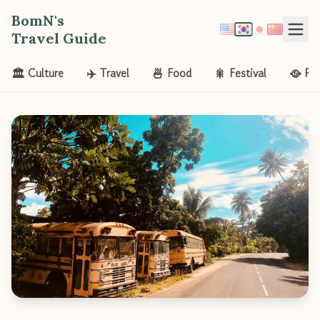
BomN's
Travel Guide
🏛️ Culture
✈️ Travel
🍜 Food
🎇 Festival
🥘 Re