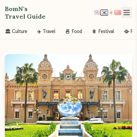
BomN's
Travel Guide
🏛️ Culture
✈️ Travel
🍜 Food
🎇 Festival
🥘 Re