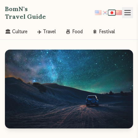
BomN's
Travel Guide
🏛️ Culture
✈️ Travel
🍜 Food
🎇 Festival