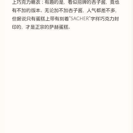
上巧克力糖衣；有趣的是，看似招牌的杏子酱，竟也
有不加的版本。无论加不加杏子酱，人气都差不多，
但据说只有蛋糕上带有刻着”SACHER”字样巧克力封
印的，才是正宗的萨赫蛋糕。