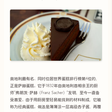
奥地利最有名、同时位居世界蛋糕排行榜第4位的，
正是萨赫蛋糕。它于1832年由奥地利首相亲王的厨
师”弗朗茨·萨赫（Franz Sacher）”发明，至今一直备
受喜爱。由于用厨房里轻易能找到的材料制成，它被
称为经典蛋糕。做法是薄薄涂一层高级杏子酱，再覆