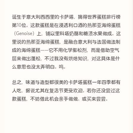
诞生于意大利西西里的卡萨塔，摘得世界蛋糕排行榜
第10位。这款蛋糕是在浸透利口酒的热那亚海绵蛋糕
（Genoise）上，铺以里科塔奶酪和糖渍水果做成。这
里说的热那亚海绵蛋糕，是融合意大利与法国做法制
成的海绵蛋糕——它不用化学膨松剂，而是借助空气
层来做出蓬松，不过我没有烘焙知识，对这具体是什
么意思也没太弄明白。呜。
总之，味道与造型都很美的卡萨塔蛋糕一年四季都有
人吃，据说尤其在复活节更受欢迎。若你还没尝过这
款蛋糕，不妨借此机会亲手做做、或买来尝尝。