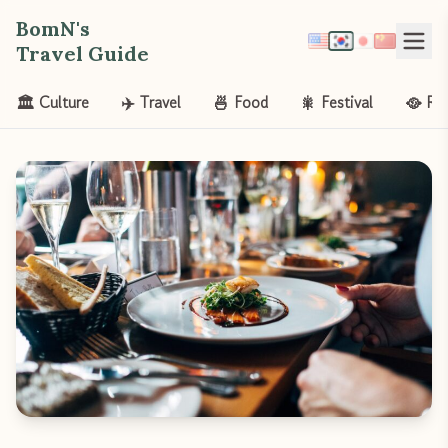
BomN's
Travel Guide
🏛️ Culture
✈️ Travel
🍜 Food
🎇 Festival
🥘 Re